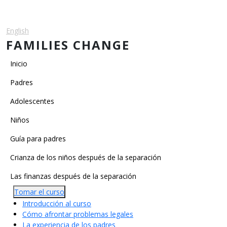
Pasar al contenido principal
English
Español
FAMILIES CHANGE
Main navigation
Inicio
Padres
Adolescentes
Niños
Main Categories
Guía para padres
Crianza de los niños después de la separación
Las finanzas después de la separación
Tomar el curso
Introducción al curso
Cómo afrontar problemas legales
La experiencia de los padres