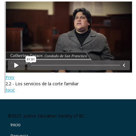
Prev
2.2 - Los servicios de la corte familiar
Next
©2025: Justice Education Society of BC.
Footer right menu
Inicio
Renuncia