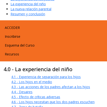
La experiencia del niño
La nueva relación parental
Resumen y conclusión
User account menu
ACCEDER
Inscribirse
Esquema del Curso
Recursos
4.0 - La experiencia del niño
4.1 - Experiencia de separación para los hijos
4.2 - Los hijos en el medio
4.3 - Las acciones de los padres afectan a los hijos
4.4 - Desaires
4.5 - Efecto de críticas adversas
4.6 - Los hijos necesitan que los dos padres escuchen
4.7 - Zona de batalla