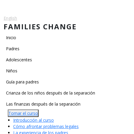
Pasar al contenido principal
English
Español
FAMILIES CHANGE
Main navigation
Inicio
Padres
Adolescentes
Niños
Main Categories
Guía para padres
Crianza de los niños después de la separación
Las finanzas después de la separación
Tomar el curso
Introducción al curso
Cómo afrontar problemas legales
La experiencia de los padres