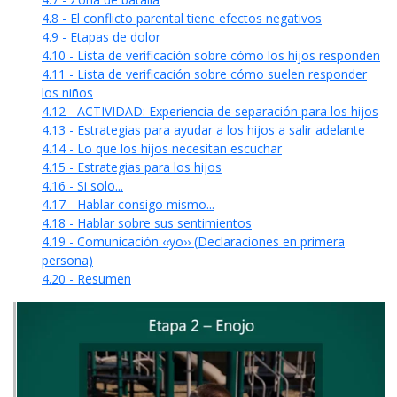
4.8 - El conflicto parental tiene efectos negativos
4.9 - Etapas de dolor
4.10 - Lista de verificación sobre cómo los hijos responden
4.11 - Lista de verificación sobre cómo suelen responder
los niños
4.12 - ACTIVIDAD: Experiencia de separación para los hijos
4.13 - Estrategias para ayudar a los hijos a salir adelante
4.14 - Lo que los hijos necesitan escuchar
4.15 - Estrategias para los hijos
4.16 - Si solo...
4.17 - Hablar consigo mismo...
4.18 - Hablar sobre sus sentimientos
4.19 - Comunicación ‹‹yo›› (Declaraciones en primera
persona)
4.20 - Resumen